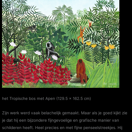
het Tropische bos met Apen (129.5 x 162.5 cm)
Zijn werk werd vaak belachelijk gemaakt. Maar als je goed kijkt zie
je dat hij een bijzondere fijngevoelige en grafische manier van
schilderen heeft. Heel precies en met fijne penseelstreekjes. Hij