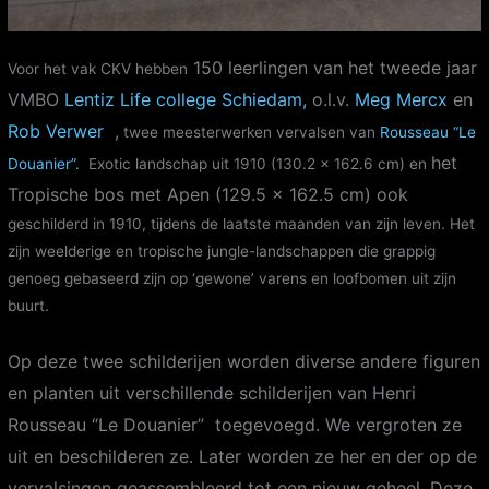
150 leerlingen van het tweede jaar
Voor het vak CKV hebben
VMBO
Lentiz Life college Schiedam,
o.l.v.
Meg Mercx
en
Rob Verwer
,
twee meesterwerken vervalsen van
Rousseau “Le
het
Douanier”.
Exotic landschap uit 1910 (130.2 x 162.6 cm) en
Tropische bos met Apen (129.5 x 162.5 cm) ook
geschilderd in 1910, tijdens de laatste maanden van zijn leven. Het
zijn weelderige en tropische jungle-landschappen die grappig
genoeg gebaseerd zijn op ‘gewone’ varens en loofbomen uit zijn
buurt.
Op deze twee schilderijen worden diverse andere figuren
en planten uit verschillende schilderijen van Henri
Rousseau “Le Douanier” toegevoegd. We vergroten ze
uit en beschilderen ze. Later worden ze her en der op de
vervalsingen geassembleerd tot een nieuw geheel. Deze