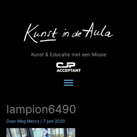
Ga
naar
de
inhoud
Kunst & Educatie met een Missie
lampion6490
Door
Meg Mercx
/
7 juni 2020