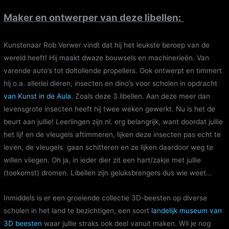
Maker en ontwerper van deze
libellen
:
Kunstenaar Rob Verwer vindt dat hij het leukste beroep van de
wereld heeft! Hij maakt dwaze bouwsels en machinerieën. Van
varende auto’s tot doltollende propellers. Ook ontwerpt en timmert
hij o.a. allerlei dieren, insecten en dino’s voor scholen in opdracht
van Kunst in de Aula
. Zoals deze 3 libellen. Aan deze meer dan
levensgrote insecten heeft hij twee weken gewerkt. Nu is het de
beurt aan jullie! Leerlingen zijn nl. erg belangrijk, want doordat jullie
het lijf en de vleugels aftimmeren, lijken deze insecten pas echt te
leven, de vleugels gaan schitteren en ze lijken daardoor weg te
willen vliegen. Oh ja, in ieder dier zit een hart/zakje met jullie
(toekomst) dromen. Libellen zijn geluksbrengers dus wie weet…
Inmiddels is er een groeiende collectie 3D-beesten op diverse
scholen in het land te bezichtigen, een soort
landelijk museum van
3D beesten
waar jullie straks ook deel vanuit maken. Wil je nog