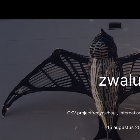
zwal
CKV project recyclehout, Internatio
15 augustus 2