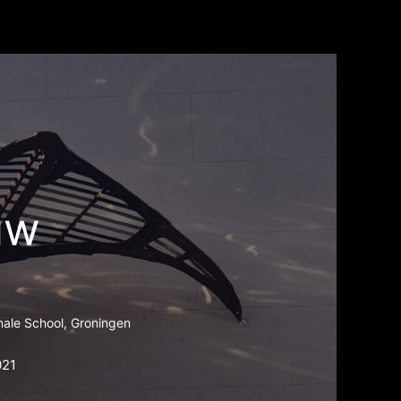
uw
nale School, Groningen
021