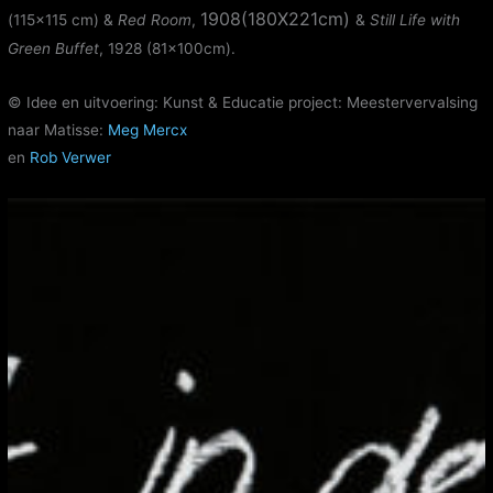
1908
(180X221cm)
(115×115 cm) &
Red Room
,
&
Still Life with
Green Buffet
, 1928 (81x100cm).
© Idee en uitvoering: Kunst & Educatie project: Meestervervalsing
naar Matisse:
Meg Mercx
en
Rob Verwer