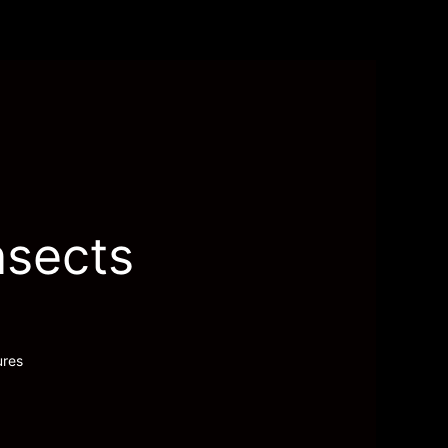
nsects
ures