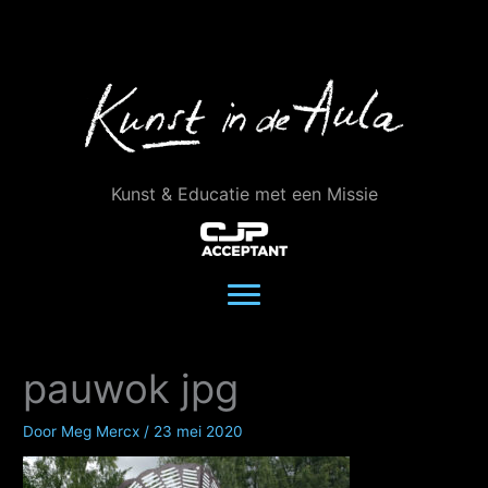
Ga
naar
de
inhoud
Kunst & Educatie met een Missie
pauwok jpg
Door
Meg Mercx
/
23 mei 2020