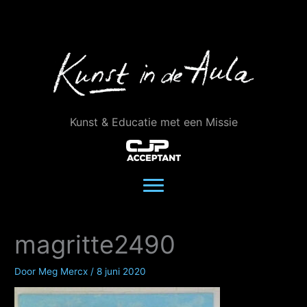
Ga
naar
de
inhoud
Kunst & Educatie met een Missie
magritte2490
Door
Meg Mercx
/
8 juni 2020