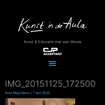
Ga
naar
de
inhoud
Kunst & Educatie met een Missie
IMG_20151125_172500
Door
Meg Mercx
/
7 juni 2020