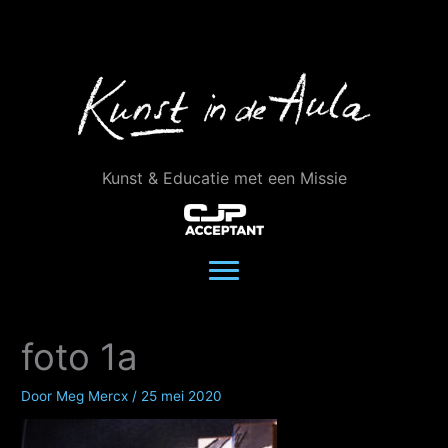
Ga
naar
de
inhoud
Kunst & Educatie met een Missie
foto 1a
Door
Meg Mercx
/
25 mei 2020