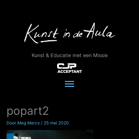
Ga
naar
de
inhoud
Kunst & Educatie met een Missie
popart2
Door
Meg Mercx
/
25 mei 2020