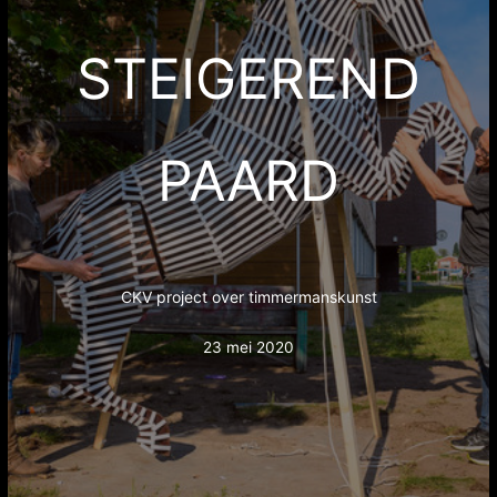
STEIGEREND
PAARD
CKV project over timmermanskunst
23 mei 2020