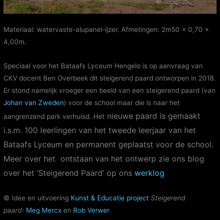
Materiaal: watervaste-alupanel-ijzer. Afmetingen: 2m50 x 0,70 x
4,00m.
Speciaal voor het Bataafs Lyceum Hengelo is op aanvraag van
CKV docent Ben Overbeek dit steigerend paard ontworpen in 2018.
Er stond namelijk vroeger een beeld van een steigerend paard (van
Johan van Zweden
) voor de school maar die is naar het
nieuwe paard is gemaakt
aangrenzend park verhuisd. Het
i.s.m. 100 leerlingen van het tweede leerjaar van het
Bataafs Lyceum en permanent geplaatst voor de school.
Meer over het ontstaan van het ontwerp zie ons blog
over het ‘Steigerend Paard’ op ons
werklog
© Idee en uitvoering
Kunst & Educatie project
Steigerend
paard
:
Meg Mercx
en
Rob Verwer