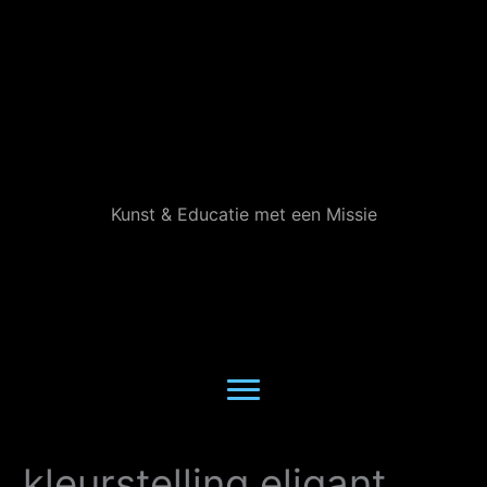
Ga
naar
de
inhoud
Kunst & Educatie met een Missie
kleurstelling eligant