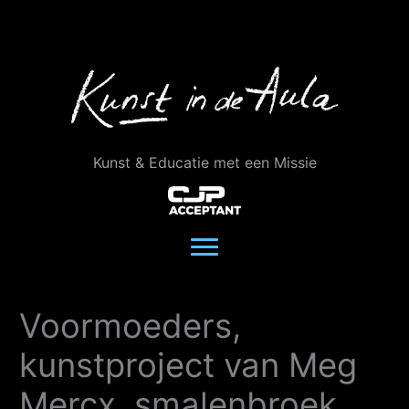
Ga
naar
de
inhoud
Kunst & Educatie met een Missie
Voormoeders,
kunstproject van Meg
Mercx, smalenbroek