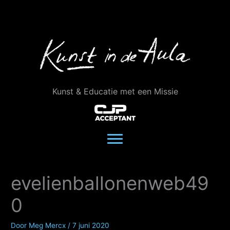
Ga
naar
de
inhoud
Kunst & Educatie met een Missie
evelienballonenweb49
0
Door
Meg Mercx
/
7 juni 2020