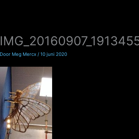
IMG_20160907_191345
Door
Meg Mercx
/
10 juni 2020