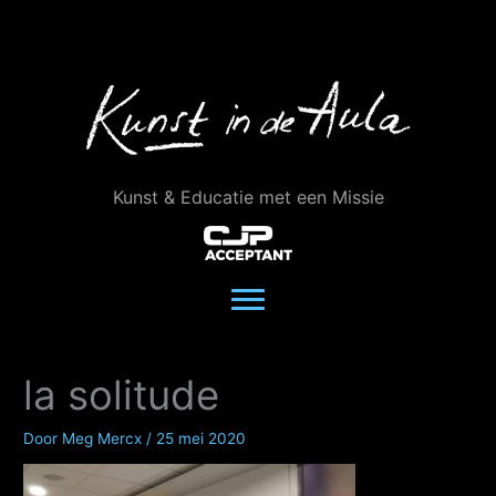
Ga
naar
de
inhoud
Kunst & Educatie met een Missie
la solitude
Door
Meg Mercx
/
25 mei 2020