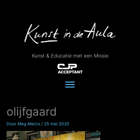
Ga
naar
de
inhoud
Kunst & Educatie met een Missie
olijfgaard
Door
Meg Mercx
/
25 mei 2020