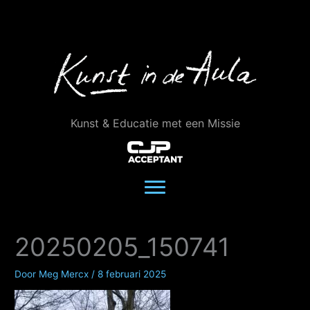
Ga
naar
de
inhoud
Kunst & Educatie met een Missie
20250205_150741
Door
Meg Mercx
/
8 februari 2025