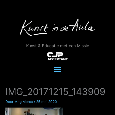
Ga
naar
de
inhoud
Kunst & Educatie met een Missie
IMG_20171215_143909
Door
Meg Mercx
/
25 mei 2020