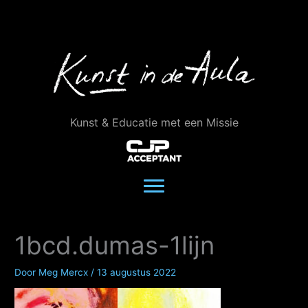
Ga
naar
de
inhoud
Kunst & Educatie met een Missie
1bcd.dumas-1lijn
Door
Meg Mercx
/
13 augustus 2022