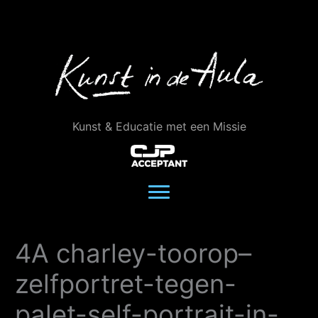
Ga
naar
de
inhoud
Kunst & Educatie met een Missie
4A charley-toorop–
zelfportret-tegen-
palet-self-portrait-in-