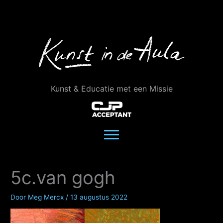
Ga
naar
de
inhoud
Kunst & Educatie met een Missie
5c.van gogh
Door
Meg Mercx
/
13 augustus 2022