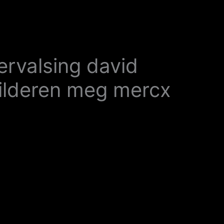
ervalsing david
hilderen meg mercx