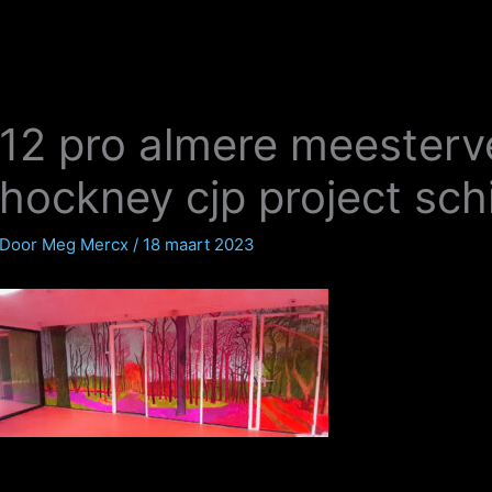
12 pro almere meesterv
hockney cjp project sc
Door
Meg Mercx
/
18 maart 2023