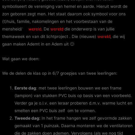
symboliseert de vereniging van hemel en aarde. Hieruit wordt de
zon geboren zegt men. Het staat daarom ook symbool voor ons
(t)huis, familie, nakomelingen en het voorbestaan van de
mensheid/
de
wereld.
De
wereld
die onderwerp is van jullie
themaweek en van dit lichtproject . Die (nieuwe)
wereld
, die wij
gaan maken Ademt in en Adem uit 🙂
Wat gaan we doen:
We de delen de klas op in 6/7 groepjes van twee leerlingen:
Eerste dag
: met twee leerlingen bouwen we een frame
(lampion) van stukken PVC buis op basis van een voorbeeld.
Verder ga je o.l.v. een leraar proberen d.m.v. warme lucht en
smelten een PVC buis zelf om te vormen.
Tweede dag:
In het frame hangen we zelf gevormde zakken
gemaakt van 1 puinzak. Daarna monteren we de ventilatoren
die de zakken doen ademen. Vervolgens (als we nog tijd