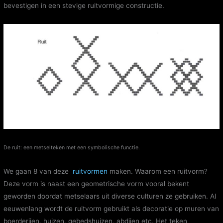
bevestigen in een stevige ruitvormige constructie.
De ruit: een metselteken met een symbolische functie.
We gaan 8 van deze
ruitvormen
maken. Waarom een ruitvorm?
Deze vorm is naast een geometrische vorm vooral bekent
geworden doordat metselaars uit diverse culturen ze gebruiken. Al
eeuwenlang wordt de ruitvorm gebruikt als decoratie op muren van
boerderijen, huizen, gebedshuizen, abdijen etc. Het teken