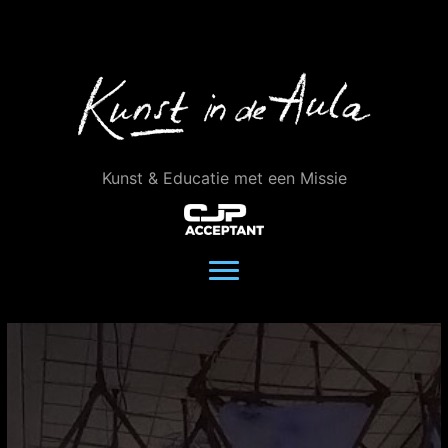
Ga
naar
de
inhoud
Kunst & Educatie met een Missie