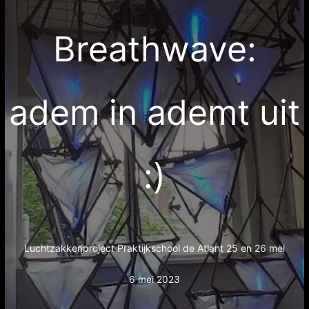
Breathwave:
adem in ademt uit
:)
Luchtzakkenproject Praktijkschool de Atlant 25 en 26 mei
6 mei 2023