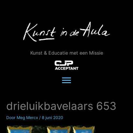
Ga
naar
de
inhoud
Kunst & Educatie met een Missie
drieluikbavelaars 653
Door
Meg Mercx
/
8 juni 2020