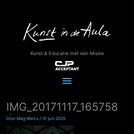
Ga
naar
de
inhoud
Kunst & Educatie met een Missie
IMG_20171117_165758
Door
Meg Mercx
/
10 juni 2020