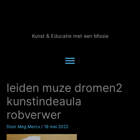
Ga
naar
de
inhoud
Kunst & Educatie met een Missie
leiden muze dromen2
kunstindeaula
robverwer
Door
Meg Mercx
/
18 mei 2022