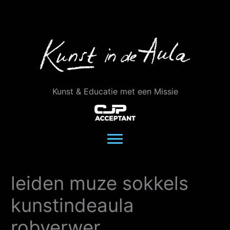
Ga
naar
de
inhoud
Kunst & Educatie met een Missie
leiden muze sokkels
kunstindeaula
robverwer