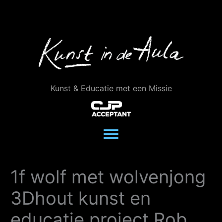
Ga
naar
de
inhoud
Kunst & Educatie met een Missie
1f wolf met wolvenjong
3Dhout kunst en
educatie project Rob