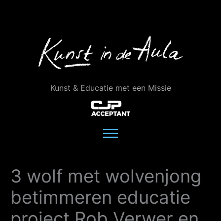
Ga
naar
de
inhoud
Kunst & Educatie met een Missie
3 wolf met wolvenjong
betimmeren educatie
project Rob Verwer en