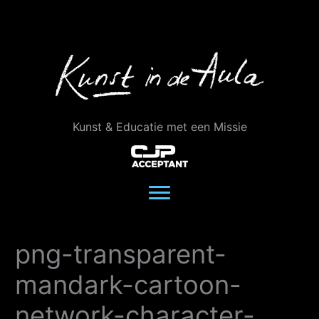
Ga
naar
de
inhoud
Kunst & Educatie met een Missie
png-transparent-
mandark-cartoon-
network-character-