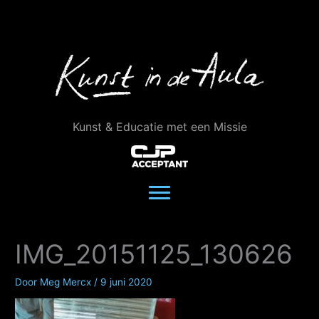
Ga
naar
de
inhoud
Kunst & Educatie met een Missie
IMG_20151125_130626
Door
Meg Mercx
/
9 juni 2020