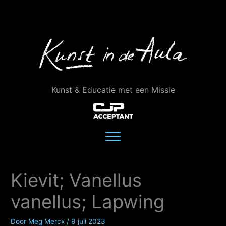
Ga
naar
de
inhoud
Kunst & Educatie met een Missie
Kievit; Vanellus
vanellus; Lapwing
Door
Meg Mercx
/
9 juli 2023