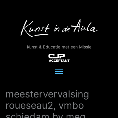
Ga
naar
de
inhoud
Kunst & Educatie met een Missie
meestervervalsing
roueseau2, vmbo
schiedam by meg