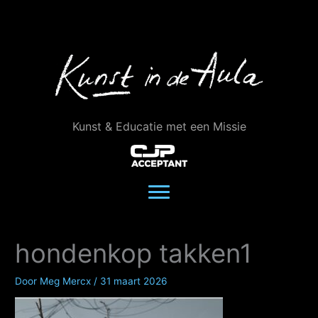
Ga
naar
de
inhoud
Kunst & Educatie met een Missie
hondenkop takken1
Door
Meg Mercx
/
31 maart 2026