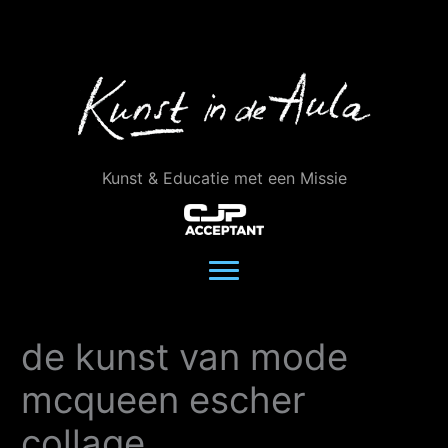
Ga
naar
de
inhoud
Kunst & Educatie met een Missie
de kunst van mode
mcqueen escher
collage