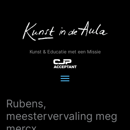
Ga
naar
de
inhoud
Kunst & Educatie met een Missie
Rubens,
meestervervaling meg
mercx,