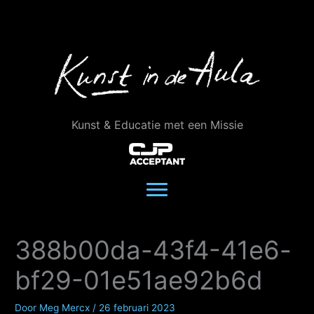
Ga
naar
de
inhoud
Kunst & Educatie met een Missie
388b00da-43f4-41e6-
bf29-01e51ae92b6d
Door
Meg Mercx
/
26 februari 2023