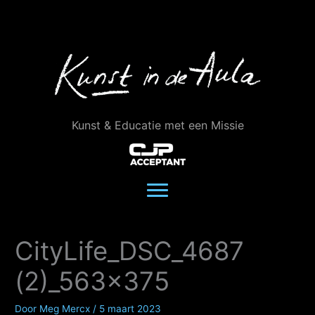
Ga
naar
de
inhoud
Kunst & Educatie met een Missie
CityLife_DSC_4687
(2)_563x375
Door
Meg Mercx
/
5 maart 2023