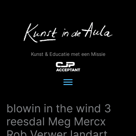
Ga
naar
de
inhoud
Kunst & Educatie met een Missie
blowin in the wind 3
reesdal Meg Mercx
Rob Verwer landart