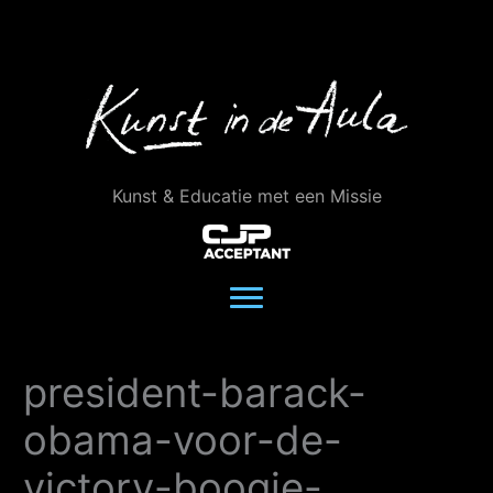
Ga
naar
de
inhoud
Kunst & Educatie met een Missie
president-barack-
obama-voor-de-
victory-boogie-