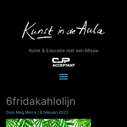
Ga
naar
de
inhoud
Kunst & Educatie met een Missie
6fridakahlolijn
Door
Meg Mercx
/
8 februari 2023