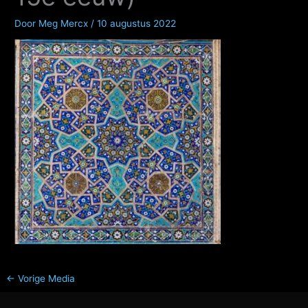
Door
Meg Mercx
/
10 augustus 2022
←
Vorige Media