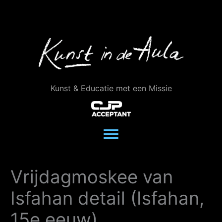
Ga
naar
de
inhoud
Kunst & Educatie met een Missie
Vrijdagmoskee van
Isfahan detail (Isfahan,
15e eeuw)